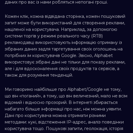
даних про вас із нами робляться непогані гроші.
Кожен клік, кожна відвідана сторінка, кожен пошуковий
запит може бути використаний для створення реклами,
націленої на користувача. Наприклад, за допомогою
системи торгів у режимі реального часу (RTB)
рекламодавці використовують інформацію отриману із
зібраних даних задля таргетування своїх оголошень на
потрібних їм користувачів Google. Звісно, Alphabet
використовує зібрані дані не тільки для показу реклами,
але і для вдосконалення своїх продуктів та сервісів, а
також для розуміння тенденцій.
Ми говоримо найбільше про Alphabet/Google не тому,
що він «поганий», а тому, що він величезний, мало не всім
відомий і відносно прозорий. В інтернеті збирається
набагато більше інформації про нас, ніж можна уявити.
Дані про користувача можна отримати різними
методами: кукі, відстеження IP-адрес, аналіз поведінки
користувача тощо. Пошукові запити, геолокація, історія