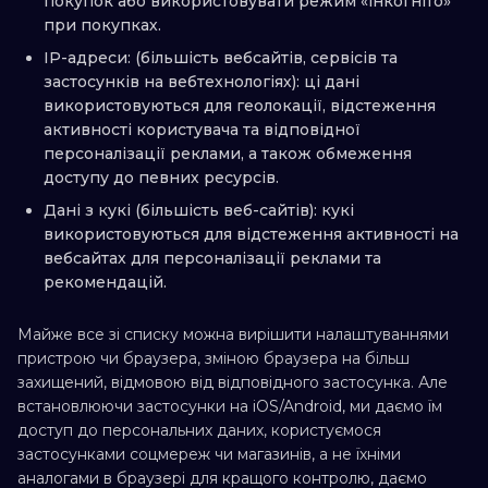
покупок або використовувати режим «інкогніто»
при покупках.
IP-адреси: (більшість вебсайтів, сервісів та
застосунків на вебтехнологіях): ці дані
використовуються для геолокації, відстеження
активності користувача та відповідної
персоналізації реклами, а також обмеження
доступу до певних ресурсів.
Дані з кукі (більшість веб-сайтів): кукі
використовуються для відстеження активності на
вебсайтах для персоналізації реклами та
рекомендацій.
Майже все зі списку можна вирішити налаштуваннями
пристрою чи браузера, зміною браузера на більш
захищений, відмовою від відповідного застосунка. Але
встановлюючи застосунки на iOS/Android, ми даємо їм
доступ до персональних даних, користуємося
застосунками соцмереж чи магазинів, а не їхніми
аналогами в браузері для кращого контролю, даємо