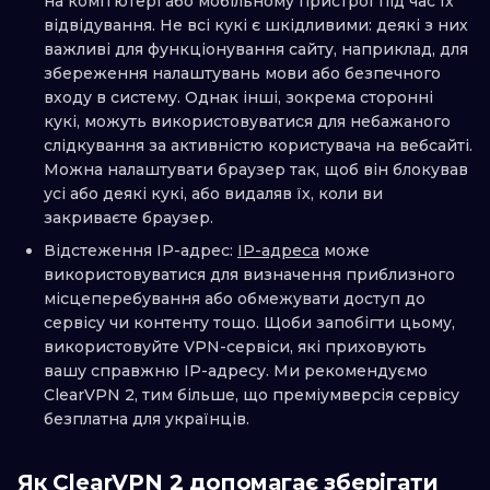
на комп’ютері або мобільному пристрої під час їх
відвідування. Не всі кукі є шкідливими: деякі з них
важливі для функціонування сайту, наприклад, для
збереження налаштувань мови або безпечного
входу в систему. Однак інші, зокрема сторонні
кукі, можуть використовуватися для небажаного
слідкування за активністю користувача на вебсайті.
Можна налаштувати браузер так, щоб він блокував
усі або деякі кукі, або видаляв їх, коли ви
закриваєте браузер.
Відстеження IP-адрес:
IP-адреса
може
використовуватися для визначення приблизного
місцеперебування або обмежувати доступ до
сервісу чи контенту тощо. Щоби запобігти цьому,
використовуйте VPN-сервіси, які приховують
вашу справжню IP-адресу. Ми рекомендуємо
ClearVPN 2, тим більше, що преміумверсія сервісу
безплатна для українців.
Як ClearVPN 2 допомагає зберігати