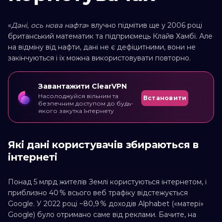
«
Дані, ось нова нафта
» влучно підмітив ще у 2006 році
британський математик та підприємець Клайв Хамбі. Але
на відміну від нафти, дані не є дефіцитними, вони не
закінчуються і їх можна використовувати повторно.
Завантажити ClearVPN
Насолоджуйся вільним та
Встановити
безпечним доступом до будь-
якого закутка Інтернету
Які дані користувачів збираються в
інтернеті
Понад 5 млрд жителів Землі користуються інтернетом, і
приблизно 40 % всього веб трафіку відстежується
Google. У 2022 році ~80,9 % доходів Alphabet («матері»
Google) було отримано саме від реклами. Бачите, на