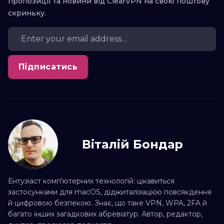
пропозиції та новини від ClearVPN на свою поштову
скриньку.
Підписатись
Віталій Бондар
Ентузіаст комп'ютерних технологій: цікавиться
застосунками для macOS, діджиталізацією повсякдення
й цифровою безпекою. Знає, що таке VPN, WPA, 2FA й
багато інших загадкових абревіатур. Автор, редактор,