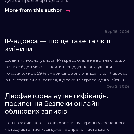
диктор, продюсер подкастів.
More from this author
Вер 18, 2024
IP-адреса — що це таке та як її
змінити
Щодня ми користуємося IP-адресою, але не всі знають, що
це таке й де її можна знайти. Нещодавнє опитування
показало: лише 29 % американців знають, що таке IP-адреса.
Із цієї статті ви дізнаєтеся, що таке IP-адреса, де її знайти, як
змінити й чому вам знадобиться застосунок ClearVPN.
Сер 2, 2024
Завантажити ClearVPN Насолоджуйся вільним та безпечним
Двофакторна аутентифікація:
доступом до будь-якого закутка...
посилення безпеки онлайн-
облікових записів
Незважаючи на те, що використання паролів як основного
методу автентифікації дуже поширене, часто цього