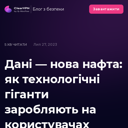
Блог з безпеки
Завантажити
5 ХВ ЧИТАТИ
Лип 27, 2023
Дані — нова нафта:
як технологічні
гіганти
заробляють на
користувачах