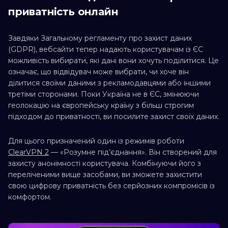
приватність онлайн
Завдяки Загальному регламенту про захист даних
(GDPR), вебсайти тепер надають користувачам із ЄС
можливість вибирати, які дані вони хочуть поділитися. Це
означає, що відвідувач може вибрати, чи хоче він
ділитися своїми даними з рекламодавцями або іншими
третіми сторонами. Поки Україна не в ЄС, змінюючи
геолокацію на європейську країну з більш строгим
підходом до приватності, ви посилите захист своїх даних.
Для цього призначений один із режимів роботи
ClearVPN 2
— «Розумне під’єднання». Він створений для
захисту анонімності користувача. Комбінуючи його з
переліченими вище засобами, ви зможете захистити
свою цифрову приватність без серйозних компромісів із
комфортом.