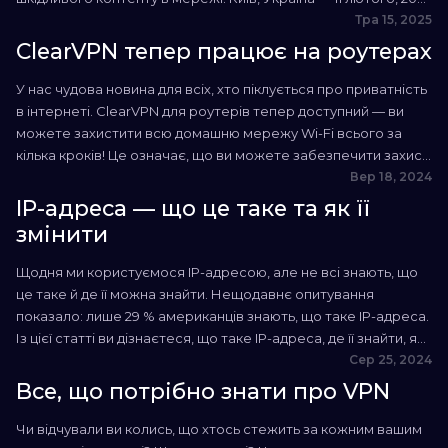
— Продуктова IT-компанія MacPaw додала функцію
Тра 15, 2025
«Безпечний режим для дітей» у застосунок ClearVPN, який
ClearVPN тепер працює на роутерах
допомагає захистити дані й забезпечує приватність у
мережі. Новий режим активує...
У нас чудова новина для всіх, хто піклується про приватність
в інтернеті. ClearVPN для роутерів тепер доступний — ви
можете захистити всю домашню мережу Wi-Fi всього за
кілька кроків! Це означає, що ви можете забезпечити захист
усієї домашньої Wi-Fi мережі — на всіх пристроях одночасно.
Вер 18, 2024
Вам більше не потрібно встановлювати VPN на кожен
IP-адреса — що це таке та як її
гаджет окремо: телевізор,...
змінити
Щодня ми користуємося IP-адресою, але не всі знають, що
це таке й де її можна знайти. Нещодавнє опитування
показало: лише 29 % американців знають, що таке IP-адреса.
Із цієї статті ви дізнаєтеся, що таке IP-адреса, де її знайти, як
змінити й чому вам знадобиться застосунок ClearVPN.
Сер 25, 2024
Завантажити ClearVPN Насолоджуйся вільним та безпечним
Все, що потрібно знати про VPN
доступом до будь-якого закутка...
Чи відчували ви колись, що хтось стежить за кожним вашим