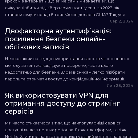
кроком в інтернеті? Що ви не самі? Чи знаєте ви, що
очікувані збитки від кіберзлочинності у світі за 2023 рік
становитимуть понад 8 трильйонів доларів США? Так, усе
правильно — трильйонів. Дедалі більше людей працюють
Сер 2, 2024
удома та щодня користуються інтернетом, і їм треба дбати
Двофакторна аутентифікація:
про конфіденційність. У...
посилення безпеки онлайн-
облікових записів
Незважаючи на те, що використання паролів як основного
методу автентифікації дуже поширене, часто цього
недостатньо для безпеки. Зловмисникам легко підібрати
пароль та отримати доступ до конфіденційної інформації.
Тому двофакторна аутентифікація стала одним з основних
Лип 28, 2024
засобів безпеки онлайн-сервісів. Сьогодні майже кожен
Як використовувати VPN для
веб-сайт з формою входу пропонує користувачам увімкнути
отримання доступу до стримінг
двофакторну аутентифікацію. У цій статті ми розповімо, що...
сервісів
Ми часто стикаємося з тим, що найпопулярніші сервіси
доступні лише в певних регіонах. Деякі платформи, такі як
Netflix, йдуть ще далі та пропонують різний контент залежно