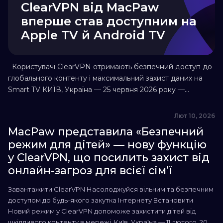
ClearVPN від MacPaw
вперше став доступним на
Apple TV й Android TV
Користувачі ClearVPN отримають безпечний доступ до
глобального контенту і максимальний захист даних на
Smart TV КИЇВ, Україна — 25 червня 2026 року —
Продуктова IT-компанія MacPaw запустила застосунок
ClearVPN на двох нових платформах. VPN-сервіс для
Лют 10, 2026
захисту даних і приватності в мережі вперше став
MacPaw представила «Безпечний
доступним на Apple TV та Android TV. Користувачі можуть
режим для дітей» — нову функцію
активувати ClearVPN...
у ClearVPN, що посилить захист від
онлайн-загроз для всієї сім’ї
Завантажити ClearVPN Насолоджуйся вільним та безпечним
доступом до будь-якого закутка Інтернету Встановити
Новий режим у ClearVPN допоможе захистити дітей від
шкідливого контенту в мережі. Київ, Україна — 11 лютого, 2026