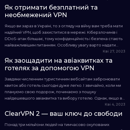
запровадили функції виявлення. Хороша новина полягає в
Як отримати безплатний та
тому, що ви можете обійти їх, якщо знати, як...
необмежений VPN
Якщо ви зараз в Україні, то з огляду на війну вам треба мати
надійний VPN, щоб захиститися в мережі. Кіберзлочинів і
DDoS-атак більшає, тому конфіденційність і безпека стають
найважливішим питанням. Особливу увагу варто надати
безпечним операціям з коштами. Однак важко знайти
Кві 27, 2023
українського VPN-провайдера, що надасть надійне
Як заощадити на авіаквитках та
шифрування, додаткові функції безпеки й прозору політику
готелях за допомогою VPN
без реєстрації,...
Завдяки численним туристичним вебсайтам забронювати
квиток або готель сьогодні дуже легко. І звичайно, коли ми
плануємо свою подорож, починаємо з пошуку
найдешевшого авіаквитка та вибору готелю. Однак, якщо ви
не використовуєте віртуальну приватну мережу (VPN) під
Кві 4, 2023
час бронювання онлайн, ви не тільки наражаєте себе на
ClearVPN 2 — ваш ключ до свободи
небезпеку, але й також несвідомо підвищуєте ціни. Отже,
тарифи на...
Понад три мільйони людей на тимчасово окупованих