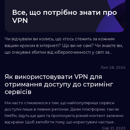
Все, що потрібно знати про
VPN
Чи відчували ви колись, що хтось стежить за кожним
вашим кроком в інтернеті? Що ви не самі? Чи знаєте ви,
що очікувані збитки від кіберзлочинності у світі за
2023 рік становитимуть понад 8 трильйонів доларів
США? Так, усе правильно — трильйонів. Дедалі більше
Лип 28, 2024
людей працюють удома та щодня користуються
Як використовувати VPN для
інтернетом, і їм треба дбати про конфіденційність. У...
отримання доступу до стримінг
сервісів
Ми часто стикаємося з тим, що найпопулярніші сервіси
доступні лише в певних регіонах. Деякі платформи, такі як
Netflix, йдуть ще далі та пропонують різний контент залежно
від країни. Щоб запобігти тому, що користувачі частіше
використовують сервіс VPN, популярні платформи
Сер 21, 2023